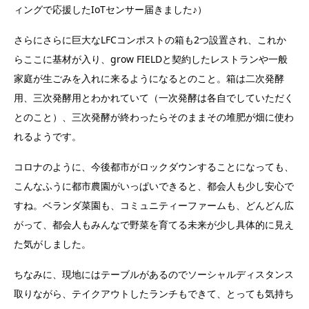
ィングで応援したIoTセンサー届きました♪）
さらにさらに巨大なLFCコンポストの箱も2つ設置され、これか
らここに基材が入り、grow FIELDと契約したレストランや一般
家庭が生ごみを入れに来るようになるとのこと。箱は二次発酵
用、三次発酵用とわかれていて（一次発酵は各自でしていただく
とのこと）、三次発酵が終わったらそのままその堆肥が畑に使わ
れるようです。
コロナのように、今後都市がロックダウンすることになっても、
こんなふうに都市農園がいっぱいできると、都会人も少し安心で
すね。ベランダ菜園も、コミュニティーファームも、どんどん広
がって、都会人もみんなで野菜を育てる未来が少し具体的に見え
た気がしました。
ちなみに、現地にはテーブルがあるのでソーシャルディスタンス
取りながら、テイクアウトしたランチもできて、とっても気持ち