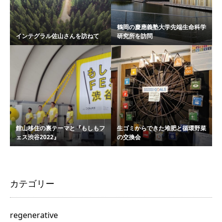
鶴岡の慶應義塾大学先端生命科学
インテグラル佐山さんを訪ねて
研究所を訪問
館山移住の裏テーマと『もしもフ
生ゴミからできた堆肥と循環野菜
ェス渋谷2022』
の交換会
カテゴリー
regenerative