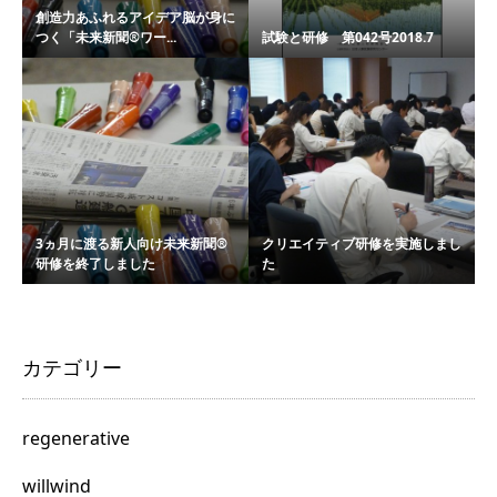
創造力あふれるアイデア脳が身に
つく「未来新聞®ワー...
試験と研修 第042号2018.7
3ヵ月に渡る新人向け未来新聞®
クリエイティブ研修を実施しまし
研修を終了しました
た
カテゴリー
regenerative
willwind