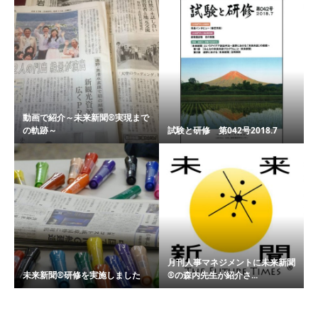
動画で紹介～未来新聞®実現まで
の軌跡～
試験と研修 第042号2018.7
月刊人事マネジメントに未来新聞
未来新聞®研修を実施しました
®の森内先生が紹介さ...