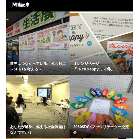
関連記事
世界はつながっている、私も起点
オレンジページ
～SDGsを考える～
「TRY&Happy♪」の取...
あなたが解決に燃える社会課題は
2030SDGsファシリテーター交流
なんですか？
会