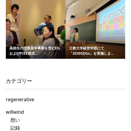
高校生の交換留学事業を営むEIL
立教大学経営学部にて
およびPIEE株式...
「2030SDGs」を実施しま...
カテゴリー
regenerative
willwind
想い
記録