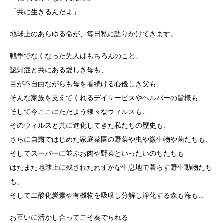
「共に生きるんだよ」
地球上のあらゆる命が、毎日私に語りかけてきます。
戦争でなくなった先人はもちろんのこと、
認知症と共にある愛しき母も、
目が不自由ながらも母を看続ける心優しき父も、
そんな家族を支えてくれるデイサービスやヘルパーの皆様も、
そして今ここにただよう様々なウィルスも、
そのウィルスと共に進化してきた私たちの歴史も、
さらに自粛ではじめた家庭菜園の野菜や虫や微生物や菌たちも、
そしてスーパーに並ぶお肉や野菜といったいのちたちも
はたまた地球上に残されたわずかな生息地で暮らす野生動物たち
も、
そして二酸化炭素や有機物を吸収し分解し浄化する森も海も…
お互いに活かし合ってこそ奏でられる