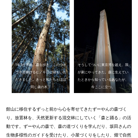
1年5か月前、森を歩き、このウネ
そうしてついに東京湾を超え、我
ウネと伸びるヒノキにご縁をいた
が家にやってきた。森に生えてい
だきました。きっと私たちとほぼ
たときから知っているあなたが、
同じ歳の木。
今ここに立つ。
館山に移住するずっと前から心を寄せてきたずーやんの森づく
り。放置林を、天然更新する混交林にしていく「森と踊る」の活
動です。ずーやんの森で、森の道づくりを学んだり、坂田さんの
生物多様性のガイドを受けたり、小屋づくりをしたり、畑で自然