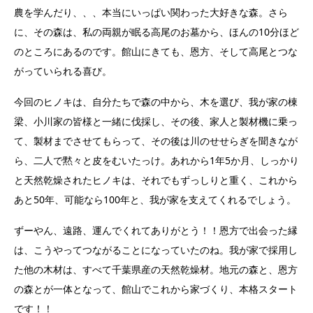
農を学んだり、、、本当にいっぱい関わった大好きな森。さら
に、その森は、私の両親が眠る高尾のお墓から、ほんの10分ほど
のところにあるのです。館山にきても、恩方、そして高尾とつな
がっていられる喜び。
今回のヒノキは、自分たちで森の中から、木を選び、我が家の棟
梁、小川家の皆様と一緒に伐採し、その後、家人と製材機に乗っ
て、製材までさせてもらって、その後は川のせせらぎを聞きなが
ら、二人で黙々と皮をむいたっけ。あれから1年5か月、しっかり
と天然乾燥されたヒノキは、それでもずっしりと重く、これから
あと50年、可能なら100年と、我が家を支えてくれるでしょう。
ずーやん、遠路、運んでくれてありがとう！！恩方で出会った縁
は、こうやってつながることになっていたのね。我が家で採用し
た他の木材は、すべて千葉県産の天然乾燥材。地元の森と、恩方
の森とが一体となって、館山でこれから家づくり、本格スタート
です！！