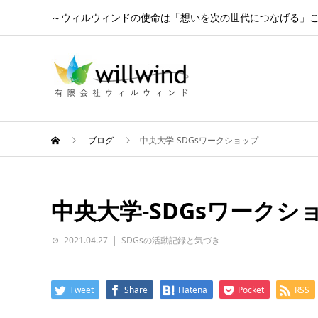
～ウィルウィンドの使命は「想いを次の世代につなげる」
ブログ
中央大学-SDGsワークショップ
中央大学-SDGsワークシ
2021.04.27
SDGsの活動記録と気づき
Tweet
Share
Hatena
Pocket
RSS