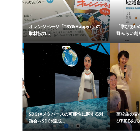
オレンジページ「TRY&Happy♪」の
「学びあい
取材協力...
野みらい創り
SDGs×メタバースの可能性に関する対
高校生の交
話会～SDGs達成...
びPIEE株式