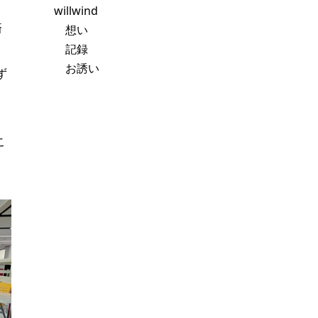
willwind
済
想い
記録
お誘い
ず
こ