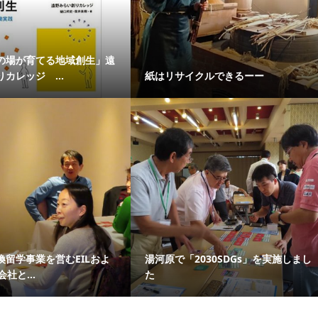
の場が育てる地域創生」遠
カレッジ ...
紙はリサイクルできるーー
換留学事業を営むEILおよ
湯河原で「2030SDGs」を実施しまし
会社と...
た