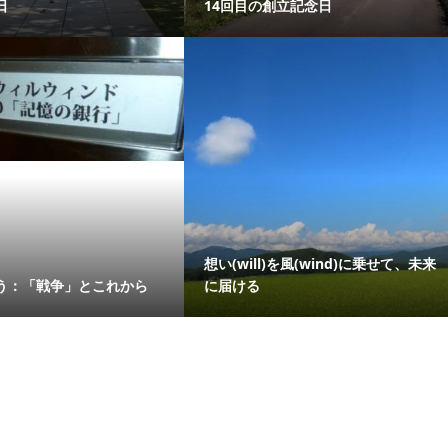
日
14回目の創立記念日
想い(will)を風(wind)に乗せて、未来
う：「戦争」とこれから
に届ける