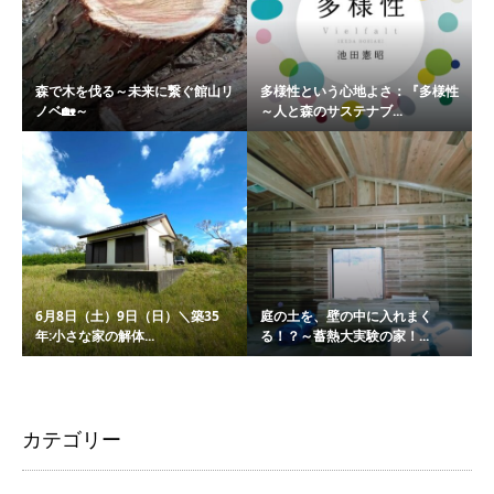
森で木を伐る～未来に繋ぐ館山リ
多様性という心地よさ：『多様性
ノベ🏡～
～人と森のサステナブ...
6月8日（土）9日（日）＼築35
庭の土を、壁の中に入れまく
年:小さな家の解体...
る！？～蓄熱大実験の家！...
カテゴリー