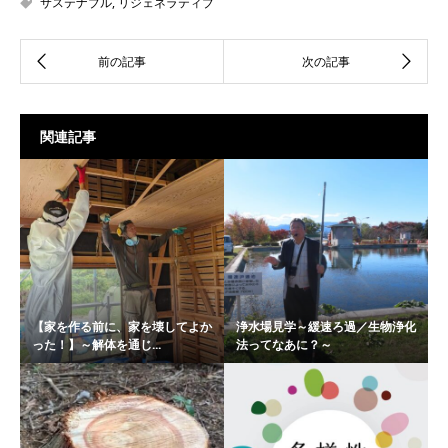
サステナブル
,
リジェネラティブ
関連記事
【家を作る前に、家を壊してよか
浄水場見学～緩速ろ過／生物浄化
った！】～解体を通じ...
法ってなあに？～